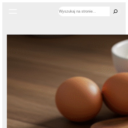
Przejdź
Szukaj
do
treści