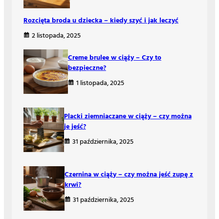
Rozcięta broda u dziecka – kiedy szyć i jak leczyć
2 listopada, 2025
Creme brulee w ciąży – Czy to
bezpieczne?
1 listopada, 2025
Placki ziemniaczane w ciąży – czy można
je jeść?
31 października, 2025
Czernina w ciąży – czy można jeść zupę z
krwi?
31 października, 2025