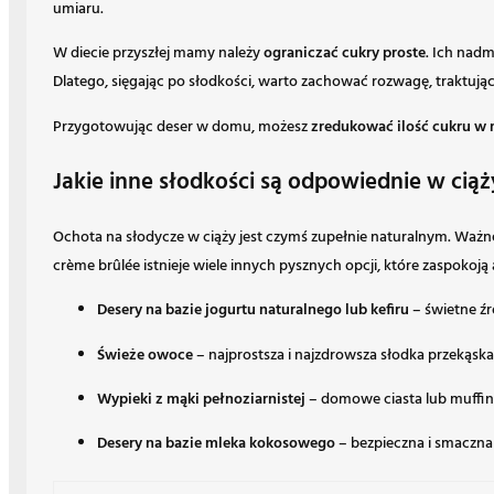
umiaru.
W diecie przyszłej mamy należy
ograniczać cukry proste
. Ich nad
Dlatego, sięgając po słodkości, warto zachować rozwagę, traktując 
Przygotowując deser w domu, możesz
zredukować ilość cukru w 
Jakie inne słodkości są odpowiednie w ciąż
Ochota na słodycze w ciąży jest czymś zupełnie naturalnym. Ważne 
crème brûlée istnieje wiele innych pysznych opcji, które zaspokoją
Desery na bazie jogurtu naturalnego lub kefiru
– świetne źr
Świeże owoce
– najprostsza i najzdrowsza słodka przekąska
Wypieki z mąki pełnoziarnistej
– domowe ciasta lub muffink
Desery na bazie mleka kokosowego
– bezpieczna i smaczna 