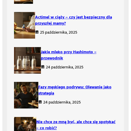
Actimel w ciąży – czy jest bezpieczny dla
przyszłej mamy?
25 października, 2025
Jakie mleko przy Hashimoto –
przewodnik
24 października, 2025
Fazy męskiego podrywu: Olewanie jako
strategia
24 października, 2025
Nie chce ze mną być, ale chce się spotykać
– co robić?