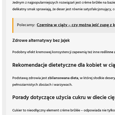
Jednym z najpopularniejszych rozwiązań jest crème brûlée na baz
delikatny smak sprawiają, że deser jest równie satysfakcjonujący, 
Polecamy:
Czernina w ciąży – czy można jeść zupę z 
Zdrowe alternatywy bez jajek
Podobny efekt kremowej konsystencji zapewnią też inne
roślinne
Rekomendacje dietetyczne dla kobiet w ci
Podstawą zdrowia jest
zbilansowana dieta
, w której słodkie des
pełnoziarnistych zbożach i warzywach.
Porady dotyczące użycia cukru w diecie ci
Cukier to nieodłączny element crème brûlée – odpowiada nie tylko 