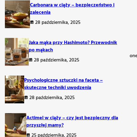
Carbonara w ciąży – bezpieczeństwo i
zalecenia
28 października, 2025
Jaka mąka przy Hashimoto? Przewodnik
po mąkach
zwa przywodzi na myśl Francję, jest to danie głęboko zakorzenion
28 października, 2025
Psychologiczne sztuczki na faceta –
skuteczne techniki uwodzenia
ając wartości odżywczych.
28 października, 2025
Actimel w ciąży – czy jest bezpieczny dla
przyszłej mamy?
25 października, 2025