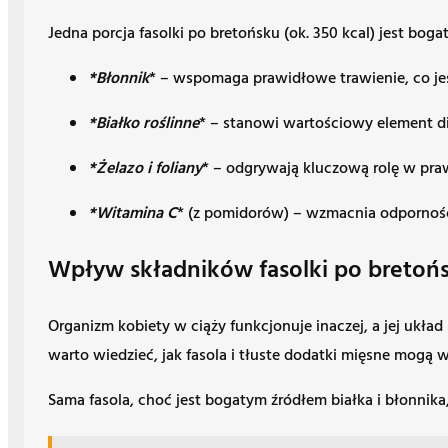
Jedna porcja fasolki po bretońsku (ok. 350 kcal) jest bo
*Błonnik
* – wspomaga prawidłowe trawienie, co jes
*Białko roślinne
* – stanowi wartościowy element di
*Żelazo i foliany
* – odgrywają kluczową rolę w pr
*Witamina C
* (z pomidorów) – wzmacnia odporność 
Wpływ składników fasolki po bretońs
Organizm kobiety w ciąży funkcjonuje inaczej, a jej uk
warto wiedzieć, jak fasola i tłuste dodatki mięsne mogą
Sama fasola, choć jest bogatym źródłem białka i błonni