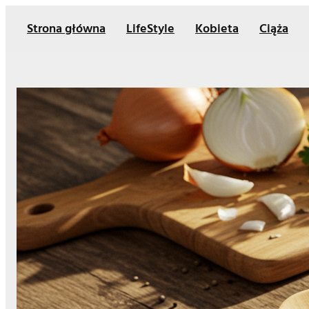
Przejdź
Strona główna
LifeStyle
Kobieta
Ciąża
do
treści