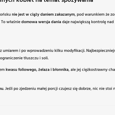
innych kobiet na temat spożywania
etońsku
nie jest w ciąży daniem zakazanym
, pod warunkiem że zo
. To właśnie
domowa wersja dania
daje największą kontrolę nad 
– z umiarem i po wprowadzeniu kilku modyfikacji. Najbezpieczni
raniczenie tłuszczu i soli.
dłem
kwasu foliowego, żelaza i błonnika
, ale jej ciężkostrawny 
mu
. Jeśli po zjedzeniu małej porcji czujesz się dobrze, nic nie s