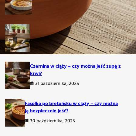
1 listopada, 2025
Placki ziemniaczane w ciąży – czy można
je jeść?
31 października, 2025
Czernina w ciąży – czy można jeść zupę z
krwi?
ść?
31 października, 2025
Fasolka po bretońsku w ciąży – czy można
ją bezpiecznie jeść?
30 października, 2025