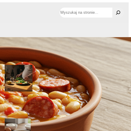
Szukaj
Najnowsze wpisy
Musztarda w ciąży – co warto
wiedzieć?
3 listopada, 2025
Rozcięta broda u dziecka – kiedy szyć i jak leczyć
2 listopada, 2025
Creme brulee w ciąży – Czy to
bezpieczne?