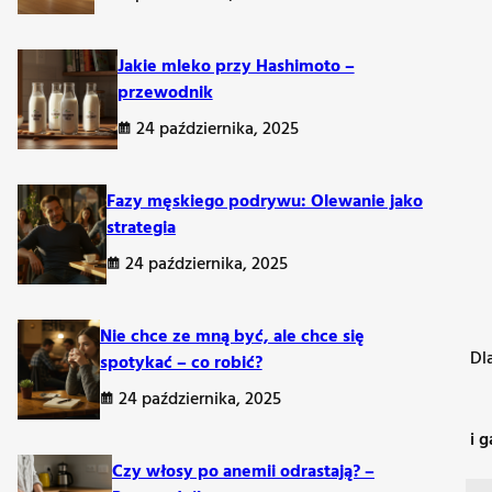
Jakie mleko przy Hashimoto –
przewodnik
24 października, 2025
Fazy męskiego podrywu: Olewanie jako
strategia
24 października, 2025
Nie chce ze mną być, ale chce się
wodu nawet pozornie zdrowe dania mogą powodować dyskomfort. Dl
spotykać – co robić?
24 października, 2025
za w dużych ilościach, może powodować nieprzyjemne
wzdęcia i g
Czy włosy po anemii odrastają? –