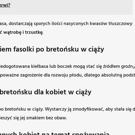
krwi?
ełbasa, dostarczają sporych ilości nasyconych kwasów tłuszczowy
ć wątrobę i trzustkę
.
iem fasolki po bretońsku w ciąży
edogotowana kiełbasa lub boczek mogą stać się źródłem groźnyc
ią poważne zagrożenie dla rozwoju płodu, dlatego absolutną pods
 bretońsku dla kobiet w ciąży
o bretońsku w ciąży. Wystarczy ją zmodyfikować, aby stała się da
eszyć się jej smakiem bez obaw.