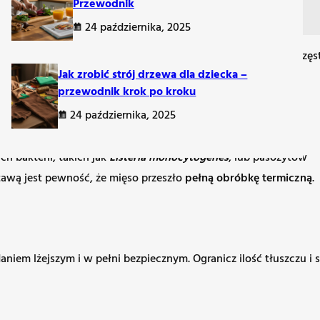
Przewodnik
24 października, 2025
ch. Tłuste, smażone składniki mogą nie tylko
nasilać zgagę
– częs
Jak zrobić strój drzewa dla dziecka –
przewodnik krok po kroku
24 października, 2025
h bakterii, takich jak
Listeria monocytogenes
, lub pasożytów
tawą jest pewność, że mięso przeszło
pełną obróbkę termiczną
.
niem lżejszym i w pełni bezpiecznym. Ogranicz ilość tłuszczu i s