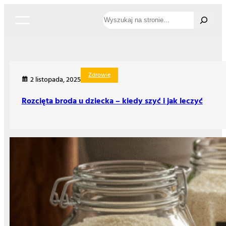
Przejdź
Szukaj
do
treści
Zdrowie
2 listopada, 2025
Rozcięta broda u dziecka – kiedy szyć i jak leczyć