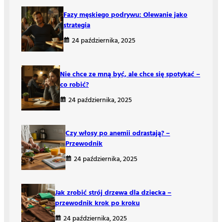
Fazy męskiego podrywu: Olewanie jako
strategia
24 października, 2025
Nie chce ze mną być, ale chce się spotykać –
co robić?
24 października, 2025
Czy włosy po anemii odrastają? –
Przewodnik
24 października, 2025
Jak zrobić strój drzewa dla dziecka –
przewodnik krok po kroku
24 października, 2025