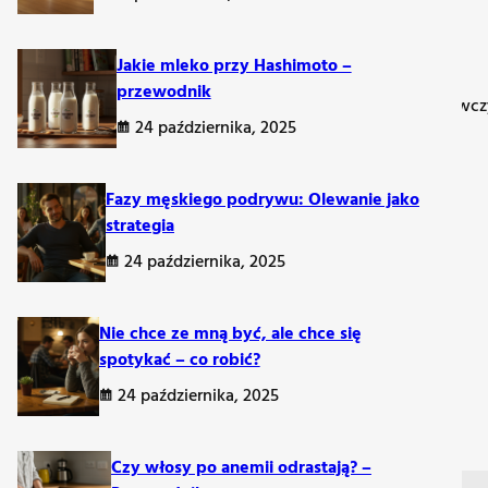
Jakie mleko przy Hashimoto –
przewodnik
zglutenowe
– oferują one bogactwo smaków i wartości odżywczy
24 października, 2025
Fazy męskiego podrywu: Olewanie jako
strategia
24 października, 2025
Nie chce ze mną być, ale chce się
spotykać – co robić?
24 października, 2025
Czy włosy po anemii odrastają? –