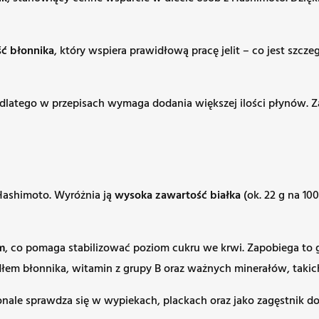
ć błonnika
, który wspiera prawidłową pracę jelit – co jest sz
atego w przepisach wymaga dodania większej ilości płynów. Zanim
 Hashimoto. Wyróżnia ją
wysoka zawartość białka
(ok. 22 g na 10
m
, co pomaga stabilizować poziom cukru we krwi. Zapobiega to 
łem błonnika, witamin z grupy B oraz ważnych minerałów, takich 
nale sprawdza się w wypiekach, plackach oraz jako zagęstnik do