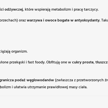
ści odżywczej
, które wspierają metabolizm i pracę tarczycy.
 orzechach) oraz
warzywa i owoce bogate w antyoksydanty
. Tak
iążają organizm.
słone przekąski i fast foody. Obfitują one w
cukry proste
,
tłuszcz
granicza podaż węglowodanów
(zwłaszcza z przetworzonych źr
olizm i ułatwia utrzymanie prawidłowej masy ciała.