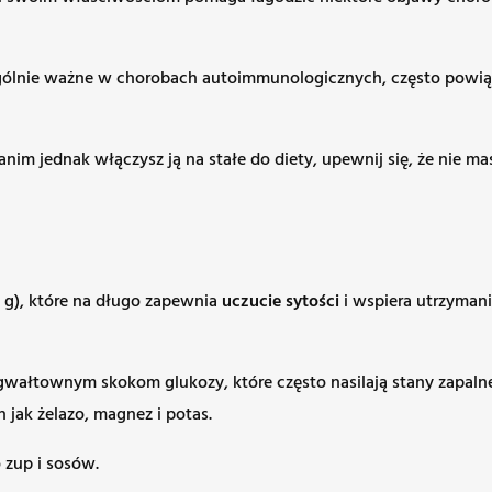
czególnie ważne w chorobach autoimmunologicznych, często powi
 jednak włączysz ją na stałe do diety, upewnij się, że nie mas
0 g), które na długo zapewnia
uczucie sytości
i wspiera utrzyman
gwałtownym skokom glukozy, które często nasilają stany zapalne
jak żelazo, magnez i potas.
 zup i sosów.