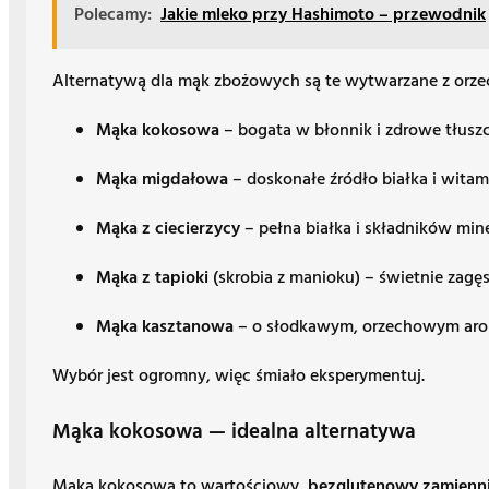
Polecamy:
Jakie mleko przy Hashimoto – przewodnik
Alternatywą dla mąk zbożowych są te wytwarzane z orzec
Mąka kokosowa
– bogata w błonnik i zdrowe tłuszc
Mąka migdałowa
– doskonałe źródło białka i witam
Mąka z ciecierzycy
– pełna białka i składników mi
Mąka z tapioki
(skrobia z manioku) – świetnie zagęs
Mąka kasztanowa
– o słodkawym, orzechowym aroma
Wybór jest ogromny, więc śmiało eksperymentuj.
Mąka kokosowa — idealna alternatywa
Mąka kokosowa to wartościowy,
bezglutenowy zamienn