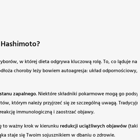
y Hashimoto?
borów, w której dieta odgrywa kluczową rolę. To, co ląduje na
podłoża choroby leży bowiem autoagresja: układ odpornościowy, 
 stanu zapalnego
. Niektóre składniki pokarmowe mogą go podsyc
duktów, którym należy przyjrzeć się ze szczególną uwagą. Tradyc
eakcję immunologiczną i zaostrzać objawy.
ę to ważny krok w kierunku
redukcji uciążliwych objawów
(taki
ka staje się Twoim sojusznikiem w dbaniu o zdrowie.