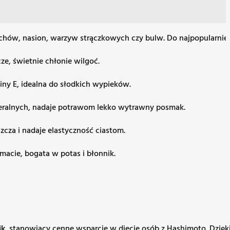
hów, nasion, warzyw strączkowych czy bulw. Do najpopularniej
ze, świetnie chłonie wilgoć.
iny E, idealna do słodkich wypieków.
neralnych, nadaje potrawom lekko wytrawny posmak.
zcza i nadaje elastyczność ciastom.
cie, bogata w potas i błonnik.
ik
, stanowiący cenne wsparcie w diecie osób z Hashimoto. Dzi