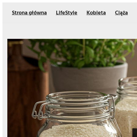
Przejdź
Strona główna
LifeStyle
Kobieta
Ciąża
do
treści