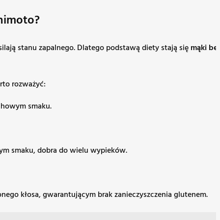
shimoto?
ilają stanu zapalnego. Dlatego podstawą diety stają się
mąki be
to rozważyć:
echowym smaku.
alnym smaku, dobra do wielu wypieków.
lonego kłosa, gwarantującym brak zanieczyszczenia glutenem.