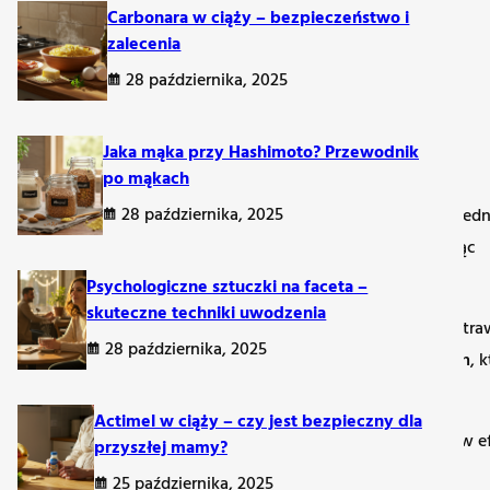
Carbonara w ciąży – bezpieczeństwo i
zalecenia
28 października, 2025
Jaka mąka przy Hashimoto? Przewodnik
po mąkach
28 października, 2025
 talerzu – w tym tak podstawowy produkt, jak mąka – bezpośredn
zamiast chronić organizm, błędnie atakuje tarczycę, wywołując
Psychologiczne sztuczki na faceta –
skuteczne techniki uwodzenia
ać, inne zaś pomagają go łagodzić. Mąka, jako baza wielu potra
28 października, 2025
yjne mąki zbożowe, zwłaszcza pszenna, zawierają bowiem
gluten
, 
Actimel w ciąży – czy jest bezpieczny dla
ch jak zmęczenie, mgła mózgowa czy problemy trawienne), a w ef
przyszłej mamy?
25 października, 2025