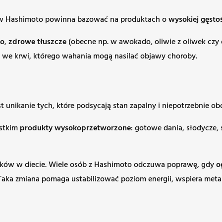
 w Hashimoto powinna bazować na produktach o
wysokiej gęsto
ko
,
zdrowe tłuszcze
(obecne np. w awokado, oliwie z oliwek czy
we krwi, którego wahania mogą nasilać objawy choroby.
unikanie tych, które podsycają stan zapalny i niepotrzebnie obc
ystkim
produkty wysokoprzetworzone
: gotowe dania, słodycze, 
ików w diecie. Wiele osób z Hashimoto odczuwa poprawę, gdy
o
Taka zmiana pomaga ustabilizować poziom energii, wspiera metab