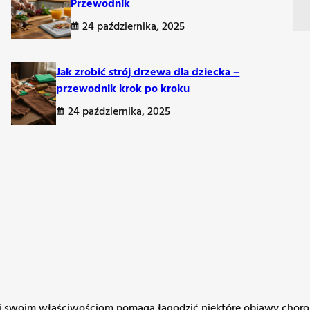
Przewodnik
24 października, 2025
szych należą:
Jak zrobić strój drzewa dla dziecka –
przewodnik krok po kroku
24 października, 2025
ęki swoim właściwościom pomaga łagodzić niektóre objawy choro