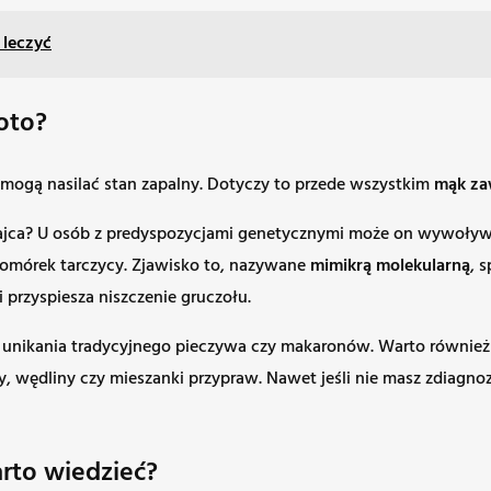
 leczyć
oto?
 mogą nasilać stan zapalny. Dotyczy to przede wszystkim
mąk za
ajca? U osób z predyspozycjami genetycznymi może on wywoływa
omórek tarczycy. Zjawisko to, nazywane
mimikrą molekularną
, 
 i przyspiesza niszczenie gruczołu.
tia unikania tradycyjnego pieczywa czy makaronów. Warto równie
, wędliny czy mieszanki przypraw. Nawet jeśli nie masz zdiagnoz
rto wiedzieć?