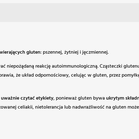
wierających gluten
: pszennej, żytniej i jęczmiennej.
ć niepożądaną reakcję autoimmunologiczną. Cząsteczki glutenu
sprawia, że układ odpornościowy, celując w gluten, przez pomył
ż
uważnie czytać etykiety
, ponieważ gluten bywa
ukrytym skład
owanej celiakii, nietolerancja lub nadwrażliwość na gluten może