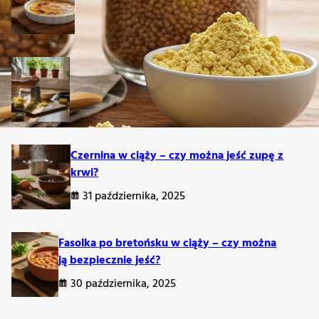
1 listopada, 2025
Placki ziemniaczane w ciąży – czy można
je jeść?
31 października, 2025
Czernina w ciąży – czy można jeść zupę z
krwi?
31 października, 2025
Fasolka po bretońsku w ciąży – czy można
ją bezpiecznie jeść?
30 października, 2025