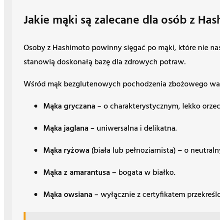
Jakie mąki są zalecane dla osób z Ha
Osoby z Hashimoto powinny sięgać po mąki, które nie nas
stanowią doskonałą bazę dla zdrowych potraw.
Wśród mąk bezglutenowych pochodzenia zbożowego war
Mąka gryczana
– o charakterystycznym, lekko orz
Mąka jaglana
– uniwersalna i delikatna.
Mąka ryżowa
(biała lub pełnoziarnista) – o neutr
Mąka z amarantusa
– bogata w białko.
Mąka owsiana
– wyłącznie z certyfikatem przekreś