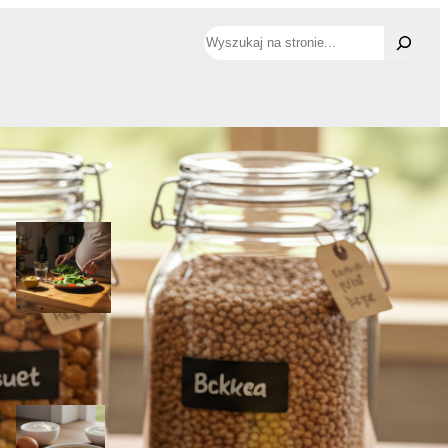
Szukaj
Najnowsze wpisy
Musztarda w ciąży – co warto
wiedzieć?
3 listopada, 2025
Rozcięta broda u dziecka – kiedy szyć i jak leczyć
2 listopada, 2025
Creme brulee w ciąży – Czy to
bezpieczne?